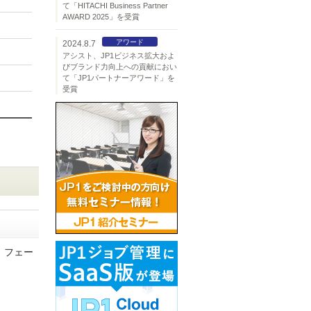
て「HITACHI Business Partner
AWARD 2025」を受賞
アワード
2024.8.7
アシスト、JP1ビジネス拡大およ
びブランド力向上への貢献におい
て「JP1パートナーアワード」を
受賞
、フェー