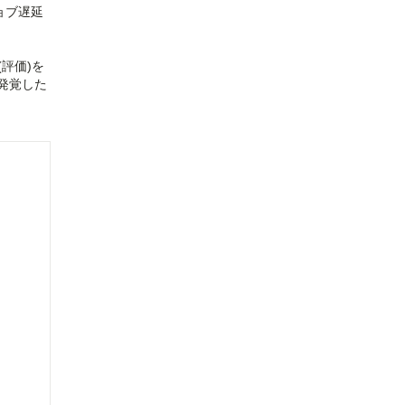
ョブ遅延
評価)を
発覚した