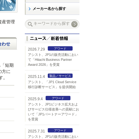
メーカー名から探す
資産管理
合わせ
アワード
2026.7.29
アシスト、JP1の販売活動におい
て「Hitachi Business Partner
へ「短期
Award 2026」を受賞
の方に
製品／サービス
2025.11.4
す。
アシスト、「JP1 Cloud Service
移行診断サービス」を提供開始
アワード
2025.9.4
アシスト、JP1ビジネス拡大およ
びサービス仕様改善への貢献にお
いて「JP1パートナーアワード」
を受賞
アワード
2025.7.31
アシスト、JP1の販売活動におい