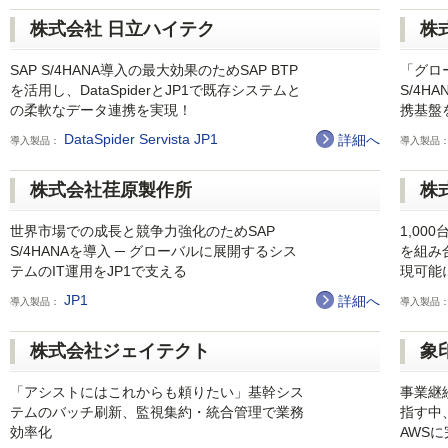
株式会社 日立ハイテク
株
SAP S/4HANA導入の最大効果のためSAP BTP
「グロ
を活用し、DataSpiderとJP1で既存システムと
S/4
の柔軟なデータ連携を実現！
携基盤を
DataSpider Servista
JP1
詳細へ
導入製品：
導入製品
株式会社荏原製作所
株
世界市場での成長と競争力強化のためSAP
1,00
S/4HANAを導入 ─ グローバルに展開するシス
を組み
テムのIT運用をJP1で支える
現可能
JP1
詳細へ
導入製品：
導入製品
株式会社ジェイテクト
象
「アシストにはこれからも頼りたい」基幹シス
事業継
テムのバッチ刷新、監視集約・統合管理で業務
指す中
効率化
AWS