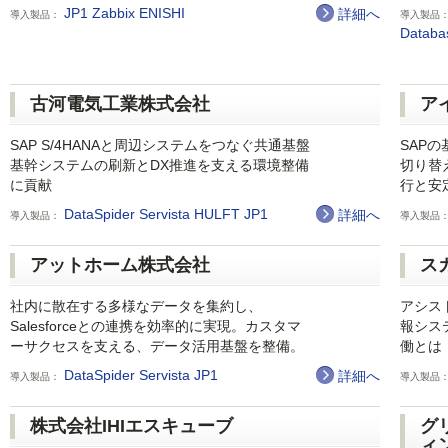
JP1
Zabbix
ENISHI
詳細へ
導入製品：
導入製品
Datab
古河電気工業株式会社
ア
SAP S/4HANAと周辺システムをつなぐ共通基盤
SAP
基幹システムの刷新とDX推進を支える環境整備
切り替
に貢献
行と安
DataSpider Servista
HULFT
JP1
詳細へ
導入製品：
導入製品
アットホーム株式会社
ス
社内に散在する多様なデータを集約し、
アシス
Salesforceとの連携を効率的に実現。カスタマ
報シス
ーサクセスを支える、データ活用基盤を整備。
働とは
DataSpider Servista
JP1
詳細へ
導入製品：
導入製品
株式会社IHIエスキューブ
グ
ィ