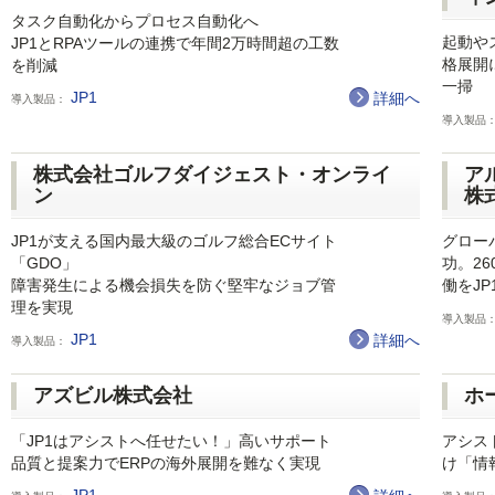
タスク自動化からプロセス自動化へ
起動や
JP1とRPAツールの連携で年間2万時間超の工数
格展開
を削減
一掃
JP1
詳細へ
導入製品：
導入製品
株式会社ゴルフダイジェスト・オンライ
ア
ン
株
JP1が支える国内最大級のゴルフ総合ECサイト
グロー
「GDO」
功。2
障害発生による機会損失を防ぐ堅牢なジョブ管
働をJP
理を実現
導入製品
JP1
詳細へ
導入製品：
アズビル株式会社
ホ
「JP1はアシストへ任せたい！」高いサポート
アシス
品質と提案力でERPの海外展開を難なく実現
け「情