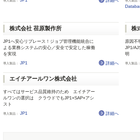
JP1
詳細へ
導入製品：
導入製品
Datab
株式会社 荏原製作所
株
JP1へ安心リプレース！ジョブ管理機能統合に
原因不
よる業務システムの安心／安全で安定した稼働
JP1/
を実現
明
JP1
詳細へ
導入製品：
導入製品
エイチアールワン株式会社
すべてはサービス品質維持のため エイチアー
ルワンの選択は クラウドでもJP1×SAP×アシ
スト
JP1
詳細へ
導入製品：