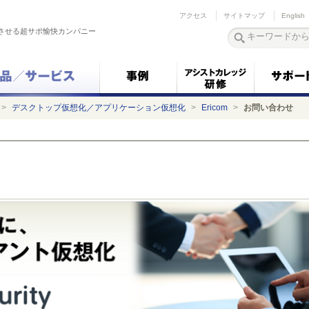
アクセス
サイトマップ
English
させる超サポ愉快カンパニー
>
デスクトップ仮想化／アプリケーション仮想化
>
Ericom
>
お問い合わせ