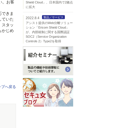
い。お客
Shield Cloud」、日本国内で2拠点
に拡大
応できま
製品／サービス
2022.8.4
していた
アシスト提供のWeb分離ソリュー
、スタッ
ション「Ericom Shield Cloud」
らかじめ
が、内部統制に関する国際認証
SOC2（Service Organization
Controls 2）Type2を取得
ップへ戻る