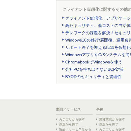
クライアント仮想化に関するその他
クライアント仮想化、アプリケーシ
高セキュリティ、低コストの自治体
テレワークの課題を解決！セキュリ
Windows10の移行/展開後、運
サポート終了を迎えるIE11を仮想
WindowsアプリやC/Sシステムを簡
ChromebookでWindowsを使う
会社PCを持ち出さないBCP対策
BYODのセキュリティと管理性
製品／サービス
事例
カテゴリから探す
業種業態から探す
課題から探す
課題から探す
製品／サービス名から
カテゴリから探す