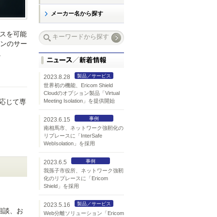
メーカー名から探す
セスを可能
ョンのサー
。
製品／サービス
2023.8.28
世界初の機能、Ericom Shield
Cloudのオプション製品「Virtual
に応じて専
Meeting Isolation」を提供開始
事例
2023.6.15
南相馬市、ネットワーク強靭化の
リプレースに「InterSafe
WebIsolation」を採用
事例
2023.6.5
我孫子市役所、ネットワーク強靭
化のリプレースに「Ericom
Shield」を採用
製品／サービス
2023.5.16
相談、お
Web分離ソリューション「Ericom