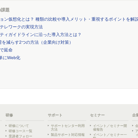
の課題
ョン仮想化とは？ 種類の比較や導入メリット・重視するポイントを解
テレワークの実現方法
ティガイドラインに沿った導入方法とは？
用負荷を減らす2つの方法（企業向け対策）
化で延命
単にWeb化
研修
サポート
セミナー
企
研修について
サポートセンター利用
イベント／セミナー開
方法
催報告
研修コース一覧
製品サポート対応情報
イベント／セミナー一
受講者フォロー