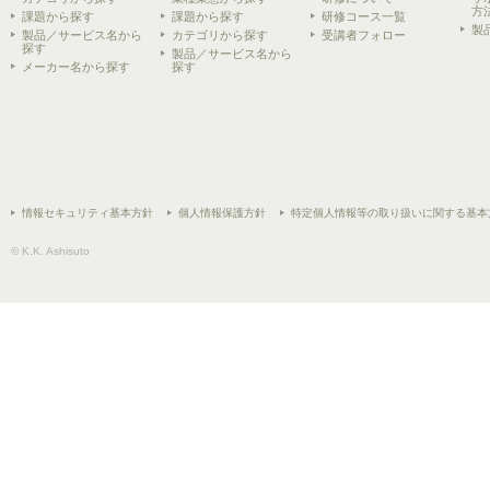
方
課題から探す
課題から探す
研修コース一覧
製
製品／サービス名から
カテゴリから探す
受講者フォロー
探す
製品／サービス名から
メーカー名から探す
探す
情報セキュリティ基本方針
個人情報保護方針
特定個人情報等の取り扱いに関する基本
© K.K. Ashisuto