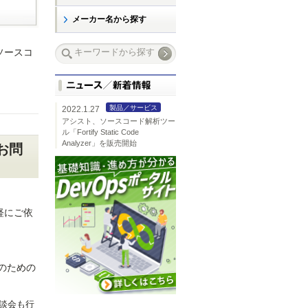
メーカー名から探す
たソースコ
製品／サービス
2022.1.27
アシスト、ソースコード解析ツー
ル「Fortify Static Code
Analyzer」を販売開始
るお問
気軽にご依
のための
談会も行