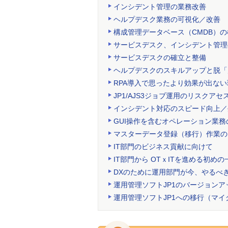
インシデント管理の業務改善
ヘルプデスク業務の可視化／改善
構成管理データベース（CMDB）
サービスデスク、インシデント管理
サービスデスクの確立と整備
ヘルプデスクのスキルアップと脱「
RPA導入で思ったより効果が出な
JP1/AJS3ジョブ運用のリスクアセ
インシデント対応のスピード向上／
GUI操作を含むオペレーション業務
マスターデータ登録（移行）作業の
IT部門のビジネス貢献に向けて
IT部門から OTｘITを進める初めの
DXのために運用部門が今、やるべ
運用管理ソフトJP1のバージョンア
運用管理ソフトJP1への移行（マ