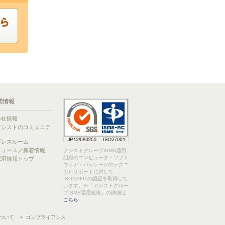
業情報
会社情報
アシストのコミュニテ
ィ
プレスルーム
ニュース／新着情報
アシストグループISMS適用
組織のコンピュータ・ソフト
採用情報トップ
ウェア・パッケージのテクニ
カルサポートに対して
ISO27001の認証を取得して
います。※「アシストグルー
プISMS適用組織」の詳細は
こちら
ついて
コンプライアンス