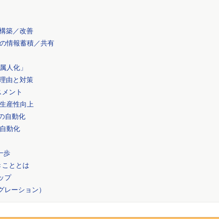
の構築／改善
の情報蓄積／共有
属人化」
い理由と対策
スメント
生産性向上
の自動化
自動化
一歩
きこととは
ップ
イグレーション）