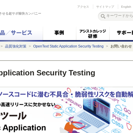
アクセス
サイトマップ
English
させる超サポ愉快カンパニー
>
品質強化対策
>
OpenText Static Application Security Testing
>
お問い合わせ
pplication Security Testing