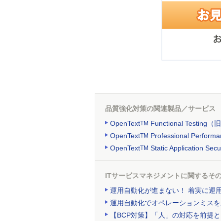
品質強化対策の関連製品／サービス
OpenText
Functional Testing（
TM
OpenText
Professional Perfor
TM
OpenText
Static Application Secu
TM
ITサービスマネジメントに関するそ
運用自動化が進まない！ 着実に運
運用自動化でオペレーションミスを
【BCP対策】「人」の対応を前提