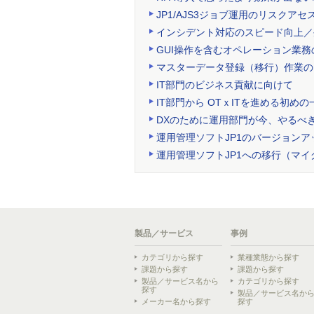
JP1/AJS3ジョブ運用のリスクアセ
インシデント対応のスピード向上／
GUI操作を含むオペレーション業務
マスターデータ登録（移行）作業の
IT部門のビジネス貢献に向けて
IT部門から OTｘITを進める初めの
DXのために運用部門が今、やるべ
運用管理ソフトJP1のバージョンア
運用管理ソフトJP1への移行（マ
製品／サービス
事例
カテゴリから探す
業種業態から探す
課題から探す
課題から探す
製品／サービス名から
カテゴリから探す
探す
製品／サービス名か
メーカー名から探す
探す