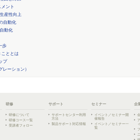
スメント
生産性向上
の自動化
自動化
一歩
きこととは
ップ
イグレーション）
研修
サポート
セミナー
企
研修について
サポートセンター利用
イベント／セミナー開
方法
催報告
研修コース一覧
製品サポート対応情報
イベント／セミナー一
受講者フォロー
覧
ら