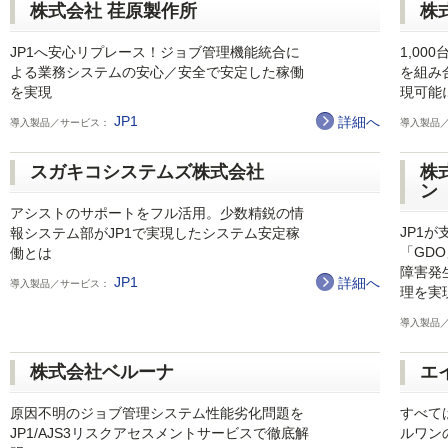
株式会社 荏原製作所
株
JP1へ安心リプレース！ジョブ管理機能統合に
1,00
よる業務システムの安心／安全で安定した稼働
を組み
を実現
現可能
JP1
詳細へ
導入製品／サービス：
導入製品
スガキコシステムズ株式会社
株
ン
アシストのサポートをフル活用。少数精鋭の情
JP1
報システム部がJP1で実現したシステム安定稼
「GDO
働とは
障害発
JP1
詳細へ
導入製品／サービス：
理を実
導入製品
株式会社ベルーナ
エ
原因不明のジョブ管理システム性能劣化問題を
すべて
JP1/AJS3リスクアセスメントサービスで徹底解
ルワン