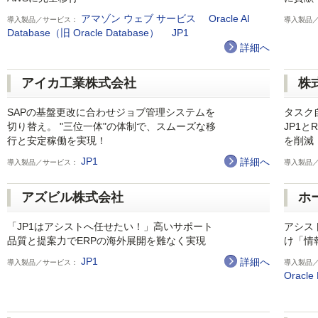
アマゾン ウェブ サービス
Oracle AI
導入製品／サービス：
導入製品
Database（旧 Oracle Database）
JP1
詳細へ
アイカ工業株式会社
株
SAPの基盤更改に合わせジョブ管理システムを
タスク
切り替え。 "三位一体"の体制で、スムーズな移
JP1
行と安定稼働を実現！
を削減
JP1
詳細へ
導入製品／サービス：
導入製品
アズビル株式会社
ホ
「JP1はアシストへ任せたい！」高いサポート
アシス
品質と提案力でERPの海外展開を難なく実現
け「情
JP1
詳細へ
導入製品／サービス：
導入製品
Oracle