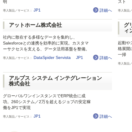
明
スト
JP1
詳細へ
導入製品／サービス：
導入製品
アットホーム株式会社
グ
ィ
社内に散在する多様なデータを集約し、
起動や
Salesforceとの連携を効率的に実現。カスタマ
格展開
ーサクセスを支える、データ活用基盤を整備。
一掃
DataSpider Servista
JP1
詳細へ
導入製品／サービス：
導入製品
アルプス システム インテグレーション
株式会社
グローバルワンインスタンスでERP統合に成
功。260システム／2万を超えるジョブの安定稼
働をJP1で実現
JP1
詳細へ
導入製品／サービス：