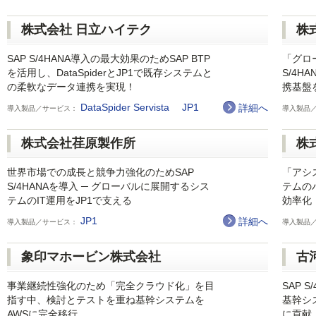
株式会社 日立ハイテク
株
SAP S/4HANA導入の最大効果のためSAP BTP
「グロ
を活用し、DataSpiderとJP1で既存システムと
S/4
の柔軟なデータ連携を実現！
携基盤を
DataSpider Servista
JP1
詳細へ
導入製品／サービス：
導入製品
株式会社荏原製作所
株
世界市場での成長と競争力強化のためSAP
「アシ
S/4HANAを導入 ─ グローバルに展開するシス
テムの
テムのIT運用をJP1で支える
効率化
JP1
詳細へ
導入製品／サービス：
導入製品
象印マホービン株式会社
古
事業継続性強化のため「完全クラウド化」を目
SAP 
指す中、検討とテストを重ね基幹システムを
基幹シ
AWSに完全移行
に貢献