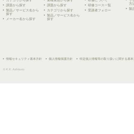
方
課題から探す
課題から探す
研修コース一覧
製
製品／サービス名から
カテゴリから探す
受講者フォロー
探す
製品／サービス名から
メーカー名から探す
探す
情報セキュリティ基本方針
個人情報保護方針
特定個人情報等の取り扱いに関する基本
© K.K. Ashisuto