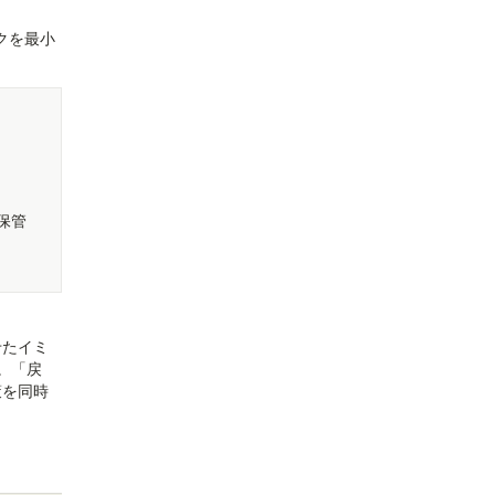
クを最小
保管
せたイミ
。「戻
策を同時