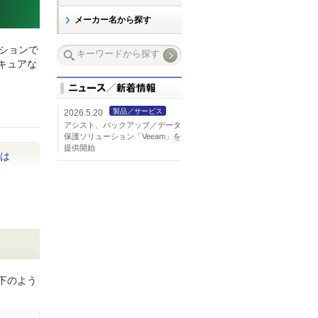
メーカー名から探す
ションで
キュアな
製品／サービス
2026.5.20
アシスト、バックアップ／データ
保護ソリューション「Veeam」を
提供開始
とは
下のよう