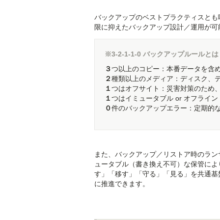
バックアップのベストプラクティスとも呼べ
限に抑えたバックアップ設計／運用が可
※3-2-1-1-0 バックアップルールとは
３
つ以上のコピー：本番データを含
２
種類以上のメディア：ディスク、
１
つはオフサイト：災害対策のため
１
つはイミュータブル or オフラ
０
件のバックアップエラー：定期的
また、バックアップ／リストア時のランサ
ュータブル（書き換え不可）な保管によ
す」「移す」「守る」「見る」を共通基
に推進できます。