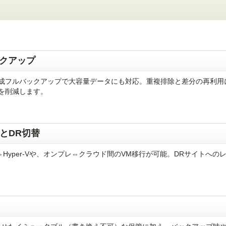
。
クアップ
成フルバックアップで大容量データにも対応。重複排除と差分の再利用
を削減します。
とDR切替
⇔Hyper-Vや、オンプレ⇔クラウド間のVM移行が可能。DRサイトへの