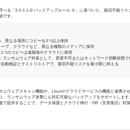
る「3-2-1-1-0 バックアップルール ※」に基づいた、復旧不能リス
能です。
め、異なる場所にコピーを3つ以上保持
テープ、クラウドなど、異なる種類のメディアに保存
、1つのコピーは遠隔地やクラウドに保管
イン：ランサムウェア対策として、変更不可またはネットワーク切断状態で
な自動検証とテストリストアで、復旧不能リスクを最小限に抑える
ムウェアスキャン機能や、Linuxやクラウドサービスの機能と連携さ
り、ランサムウェア攻撃にも対応可能なバックアップをサポートします
盤で提供することで、データ保護とクラウド移行・DR（災害復旧）対