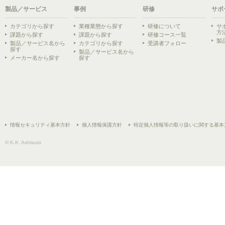
製品／サービス
事例
研修
サポ
カテゴリから探す
業種業態から探す
研修について
サ
方
課題から探す
課題から探す
研修コース一覧
製
製品／サービス名から
カテゴリから探す
受講者フォロー
探す
製品／サービス名から
メーカー名から探す
探す
情報セキュリティ基本方針
個人情報保護方針
特定個人情報等の取り扱いに関する基本
© K.K. Ashisuto