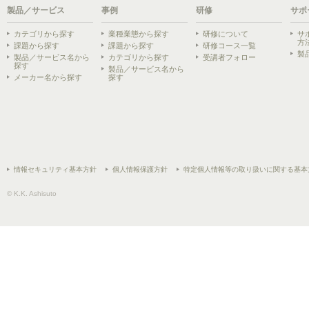
製品／サービス
事例
研修
サポ
カテゴリから探す
業種業態から探す
研修について
サ
方
課題から探す
課題から探す
研修コース一覧
製
製品／サービス名から
カテゴリから探す
受講者フォロー
探す
製品／サービス名から
メーカー名から探す
探す
情報セキュリティ基本方針
個人情報保護方針
特定個人情報等の取り扱いに関する基本
© K.K. Ashisuto