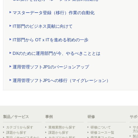
マスターデータ登録（移行）作業の自動化
IT部門のビジネス貢献に向けて
IT部門から OTｘITを進める初めの一歩
DXのために運用部門が今、やるべきこととは
運用管理ソフトJP1のバージョンアップ
運用管理ソフトJP1への移行（マイグレーション）
製品／サービス
事例
研修
サポ
カテゴリから探す
業種業態から探す
研修について
サ
方
課題から探す
課題から探す
研修コース一覧
製
製品／サービス名から
カテゴリから探す
受講者フォロー