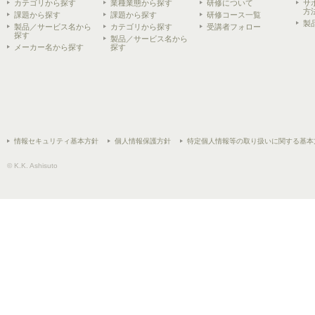
カテゴリから探す
業種業態から探す
研修について
サ
方
課題から探す
課題から探す
研修コース一覧
製
製品／サービス名から
カテゴリから探す
受講者フォロー
探す
製品／サービス名から
メーカー名から探す
探す
情報セキュリティ基本方針
個人情報保護方針
特定個人情報等の取り扱いに関する基本
© K.K. Ashisuto