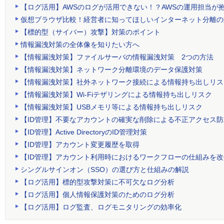
【ログ活用】AWSのログが活用できない！？AWSの運用担当が
仮想ブラウザ比較！経営者に知ってほしいインターネット分離の
【標的型（サイバー）攻撃】対策のポイント
情報漏洩対策の全体像を知りたい方へ
【情報漏洩対策】ファイルサーバの情報漏洩対策 2つの方法
【情報漏洩対策】ネットワーク分離環境のデータ保護対策
【情報漏洩対策】社外ネットワーク接続による情報持ち出しリス
【情報漏洩対策】Wi-Fiテザリングによる情報持ち出しリスク
【情報漏洩対策】USBメモリ等による情報持ち出しリスク
【ID管理】不要なアカウントの確実な削除による不正アクセス防
【ID管理】Active DirectoryのID管理対策
【ID管理】アカウント変更履歴を取得
【ID管理】アカウント利用時におけるワークフローの仕組みを改
シングルサインオン（SSO）の選び方と仕組みの解説
【ログ活用】標的型攻撃対策に不可欠なログ分析
【ログ活用】個人情報保護対策のためのログ分析
【ログ活用】ログ監査、ログモニタリングの効率化