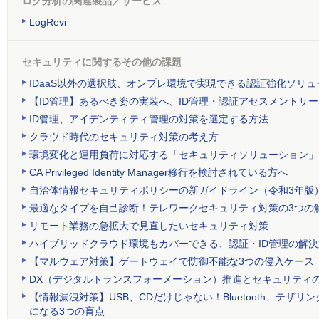
ログ分析の関連製品／サービス
LogRevi
セキュリティに関するその他の課題
IDaaS以外の選択肢、オンプレ環境で実現できる認証強化ソリュ
【ID管理】あるべき姿の実装へ、ID管理・認証アセスメントサ
ID管理、アイデンティティ管理の対策を選定する方法
クラウド時代のセキュリティ対策の考え方
環境変化と運用負荷に対応する「セキュリティソリューション」
CA Privileged Identity Manager移行を検討されている方へ
自治体情報セキュリティポリシーの新ガイドライン（令和3年版
最適なタイプを自己診断！テレワークセキュリティ対策の3つの
リモート業務の急拡大で見直したいセキュリティ対策
ハイブリッドクラウド環境もカバーできる、認証・ID管理の解決
【マルウェア対策】ゲートウェイで防御不能な3つの侵入ケース
DX（デジタルトランスフォーメーション）推進とセキュリティ
【情報漏洩対策】USB、CDだけじゃない！Bluetooth、テ
になる3つの盲点