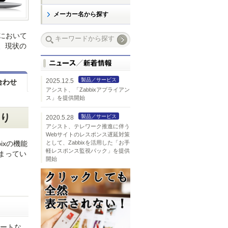
メーカー名から探す
において
、現状の
製品／サービス
2025.12.5
合わせ
アシスト、「Zabbixアプライアン
ス」を提供開始
もり
製品／サービス
2020.5.28
アシスト、テレワーク推進に伴う
Webサイトのレスポンス遅延対策
ixの機能
として、Zabbixを活用した「お手
軽レスポンス監視パック」を提供
まってい
開始
ポートな