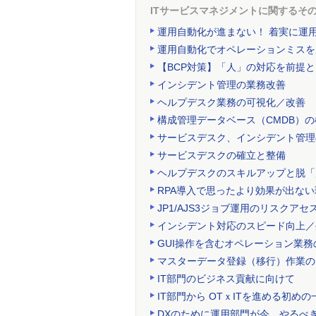
ITサービスマネジメントに関するそ
運用自動化が進まない！ 着実に運
運用自動化でオペレーションミスを
【BCP対策】「人」の対応を前提
インシデント管理の業務改善
ヘルプデスク業務の可視化／改善
構成管理データベース（CMDB）
サービスデスク、インシデント管理
サービスデスクの確立と整備
ヘルプデスクのスキルアップと脱「
RPA導入で思ったより効果が出な
JP1/AJS3ジョブ運用のリスクアセ
インシデント対応のスピード向上／
GUI操作を含むオペレーション業務
マスターデータ登録（移行）作業の
IT部門のビジネス貢献に向けて
IT部門から OTｘITを進める初めの
DXのために運用部門が今、やるべ