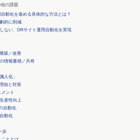
の他の課題
用自動化を進める具体的な方法とは？
劇的に削減
としない、DRサイト運用自動化を実現
の構築／改善
の情報蓄積／共有
属人化」
い理由と対策
スメント
生産性向上
の自動化
自動化
一歩
きこととは