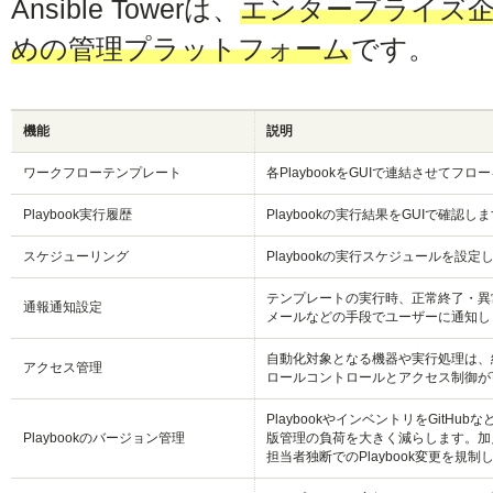
Ansible Towerは、
エンタープライズ
めの管理プラットフォーム
です。
機能
説明
ワークフローテンプレート
各PlaybookをGUIで連結させてフ
Playbook実行履歴
Playbookの実行結果をGUIで確認し
スケジューリング
Playbookの実行スケジュールを設定
テンプレートの実行時、正常終了・異
通報通知設定
メールなどの手段でユーザーに通知し
自動化対象となる機器や実行処理は、
アクセス管理
ロールコントロールとアクセス制御が
PlaybookやインベントリをGitH
Playbookのバージョン管理
版管理の負荷を大きく減らします。加え
担当者独断でのPlaybook変更を規制