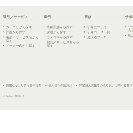
製品／サービス
事例
研修
サポ
カテゴリから探す
業種業態から探す
研修について
サ
方
課題から探す
課題から探す
研修コース一覧
製
製品／サービス名から
カテゴリから探す
受講者フォロー
探す
製品／サービス名から
メーカー名から探す
探す
情報セキュリティ基本方針
個人情報保護方針
特定個人情報等の取り扱いに関する基本
© K.K. Ashisuto