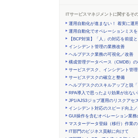
ITサービスマネジメントに関するそ
運用自動化が進まない！ 着実に運
運用自動化でオペレーションミスを
【BCP対策】「人」の対応を前提
インシデント管理の業務改善
ヘルプデスク業務の可視化／改善
構成管理データベース（CMDB）
サービスデスク、インシデント管理
サービスデスクの確立と整備
ヘルプデスクのスキルアップと脱「
RPA導入で思ったより効果が出な
JP1/AJS3ジョブ運用のリスクアセ
インシデント対応のスピード向上／
GUI操作を含むオペレーション業務
マスターデータ登録（移行）作業の
IT部門のビジネス貢献に向けて