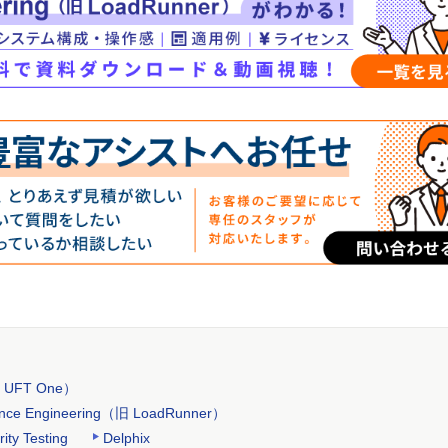
旧 UFT One）
mance Engineering（旧 LoadRunner）
rity Testing
Delphix