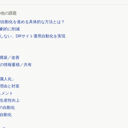
の他の課題
用自動化を進める具体的な方法とは？
劇的に削減
としない、DRサイト運用自動化を実現
の構築／改善
の情報蓄積／共有
属人化」
い理由と対策
スメント
生産性向上
の自動化
自動化