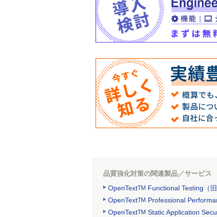
品質強化対策の関連製品／サービス
OpenText
Functional Testing（
TM
OpenText
Professional Perfor
TM
OpenText
Static Application Secu
TM