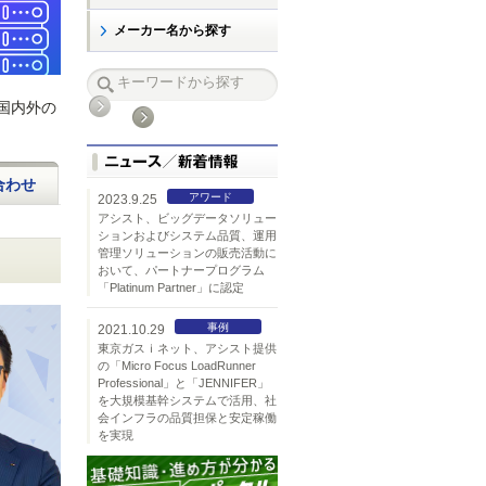
メーカー名から探す
して国内外の
合わせ
アワード
2023.9.25
アシスト、ビッグデータソリュー
ションおよびシステム品質、運用
管理ソリューションの販売活動に
おいて、パートナープログラム
「Platinum Partner」に認定
事例
2021.10.29
東京ガスｉネット、アシスト提供
の「Micro Focus LoadRunner
Professional」と「JENNIFER」
を大規模基幹システムで活用、社
会インフラの品質担保と安定稼働
を実現