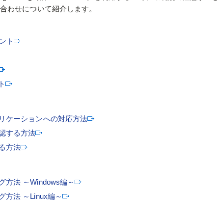
い合わせについて紹介します。
イント
ト
プリケーションへの対応方法
認する方法
る方法
法 ～Windows編～
法 ～Linux編～