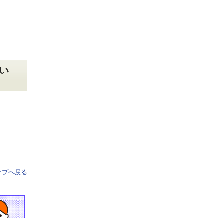
つい
ップへ戻る