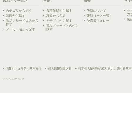
製品／サービス
事例
研修
サポ
カテゴリから探す
業種業態から探す
研修について
サ
方
課題から探す
課題から探す
研修コース一覧
製
製品／サービス名から
カテゴリから探す
受講者フォロー
探す
製品／サービス名から
メーカー名から探す
探す
情報セキュリティ基本方針
個人情報保護方針
特定個人情報等の取り扱いに関する基本
© K.K. Ashisuto