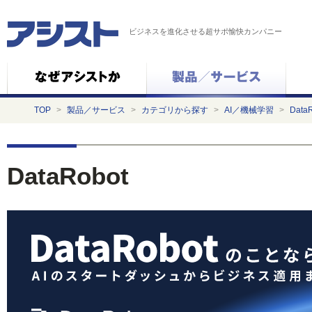
ビジネスを進化させる超サポ愉快カンパニー
TOP
>
製品／サービス
>
カテゴリから探す
>
AI／機械学習
>
Data
DataRobot