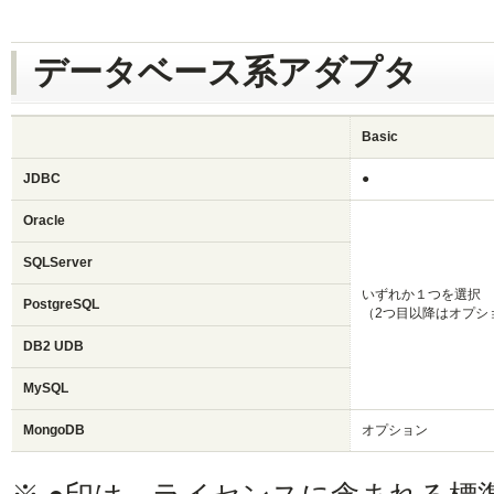
データベース系アダプタ
Basic
JDBC
●
Oracle
SQLServer
いずれか１つを選択
PostgreSQL
（2つ目以降はオプシ
DB2 UDB
MySQL
MongoDB
オプション