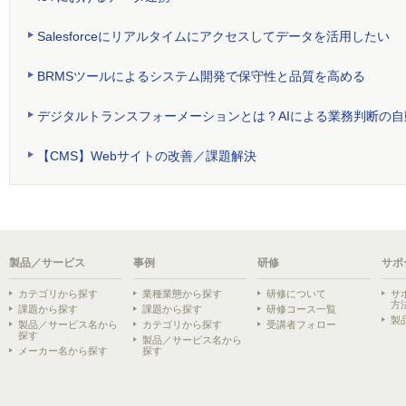
Salesforceにリアルタイムにアクセスしてデータを活用したい
BRMSツールによるシステム開発で保守性と品質を高める
デジタルトランスフォーメーションとは？AIによる業務判断の自
【CMS】Webサイトの改善／課題解決
製品／サービス
事例
研修
サポ
カテゴリから探す
業種業態から探す
研修について
サ
方
課題から探す
課題から探す
研修コース一覧
製
製品／サービス名から
カテゴリから探す
受講者フォロー
探す
製品／サービス名から
メーカー名から探す
探す