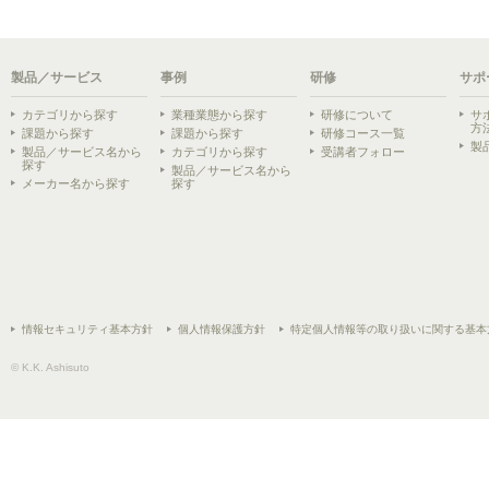
製品／サービス
事例
研修
サポ
カテゴリから探す
業種業態から探す
研修について
サ
方
課題から探す
課題から探す
研修コース一覧
製
製品／サービス名から
カテゴリから探す
受講者フォロー
探す
製品／サービス名から
メーカー名から探す
探す
情報セキュリティ基本方針
個人情報保護方針
特定個人情報等の取り扱いに関する基本
© K.K. Ashisuto