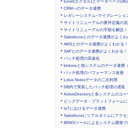
Excel(エクセル)とデータベース(
CRMへのデータ連携
レガシーシステム~マイグレーショ
サイトリニューアルの要件定義の流
サイトリニューアルの手順を解説！
Salesforceとのデータ連携がよく
AWSとのデータ連携がよくわかる
SAPとのデータ連携がよくわかる！
バッチ処理の高速化
kintoneと他システムのデータ連携（
バッチ処理のパフォーマンス改善
Lotus Notesデータの二次利用
DB内で実装したバッチ処理の遅延
ActiveDirectoryと各システムのユ
ビッグデータ・プラットフォームに
IoTにおけるデータ連携
Salesforceにリアルタイムにア
BRMSツールによるシステム開発