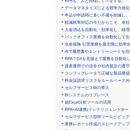
RPAも、人と同様にミスをする。
データマネタイズによる競争力強化
申込や申請時に多い不備を削減し、
軽減税率対応の今だからこそ、全社
入金消込を自動化・効率化し、経理
バックオフィス業務を自動化して生
生命保険 引受業務を最大限に効率化す
AIで履歴書やエントリーシートを
RPA？DXを見据えて業務を自動
資産運用での法令や社内規定の遵守
コンフィグレータで正確な製品構成
料金誤請求リスクをルールベースA
セルフサービスBIの導入
BIシステムのリプレース
超Excel分析ツールの活用
RPA+AI連携(インテリジェント
セルフサービス型BIツールとビッ
業務レポート作成のスピードアップ