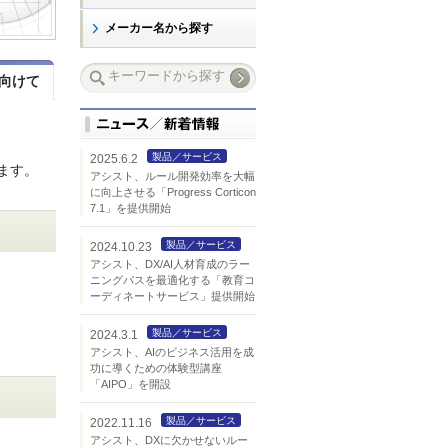
メーカー名から探す
向けて
製品／サービス
2025.6.2
ます。
アシスト、ルール開発効率を大幅
に向上させる「Progress Corticon
7.1」を提供開始
製品／サービス
2024.10.23
アシスト、DX/AI人材育成のラー
ニングパスを最適化する「教育コ
ーディネートサービス」提供開始
製品／サービス
2024.3.1
アシスト、AIのビジネス活用を成
功に導くための体験型講座
「AIPO」を開設
製品／サービス
2022.11.16
アシスト、DXに欠かせないルー