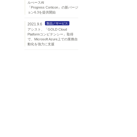
ルべースAI
「Progress Corticon」の新バージ
ョン6.3を提供開始
製品／サービス
2021.9.6
アシスト、「GOLD Cloud
Platformコンピテンシー」取得
で、Microsoft Azure上での業務自
動化を強力に支援