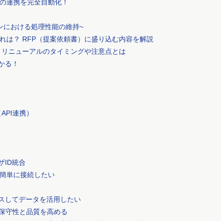
db)の連携を完全自動化！
ンにおける処理性能の維持~
れは？ RFP（提案依頼書）に盛り込む内容を解説
 リニューアルのタイミングや注意点とは
わかる！
！
API連携）
ーザID統合
簡単に接続したい
クセスしてデータを活用したい
で保守性と品質を高める