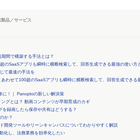
連製品／サービス
盤を短期間で構築する手法とは？
100超のSaaSアプリも瞬時に横断検索して、回答生成できる最強の使い方
じて最速の手法を
xとあわせて100超のSaaSアプリも瞬時に横断検索して、回答生成できる
に！｜ Panoptoの新しい解決策
リングとは？ 動画コンテンツが早期育成のカギ
ングを録画したら保存や共有はどうする？
なのか？
ド開発ツールやリーンキャンバスについてわかりやすく解説
自動化し、法務業務を効率化したい