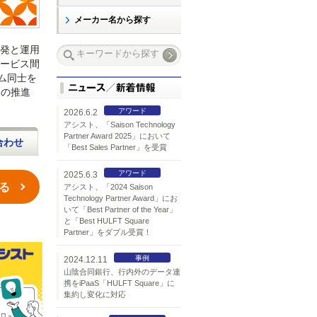
メーカー名から探す
の開発と運用
サービス間
ム同士を
）の推進
アワード
2026.6.2
アシスト、「Saison Technology
Partner Award 2025」において
合わせ
「Best Sales Partner」を受賞
アワード
2025.6.3
せる
アシスト、「2024 Saison
Technology Partner Award」にお
いて「Best Partner of the Year」
と「Best HULFT Square
Partner」をダブル受賞！
事例
2024.12.11
山陰合同銀行、行内外のデータ連
携をiPaaS「HULFT Square」に
集約し変化に対応