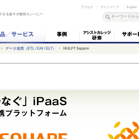
アクセス
サイトマップ
English
させる超サポ愉快カンパニー
>
データ連携（ETL / EAI / ELT）
>
HULFT Square