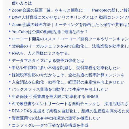
使い方とは
Zoom会議の録画「後」をもっと簡単に！｜ Panoptoの新しい解
DXや人材育成に欠かせないリスキリングとは？ 動画コンテンツ
Zoom会議の録画方法｜ミーティングを録画したら保存や共有は
YouTubeは企業の動画活用に最適なのか？
ローコード開発のススメ！ローコード開発ツールやリーンキャン
契約書のリーガルチェックをAIで自動化し、法務業務を効率化し
RPAも、人と同様にミスをする。
データマネタイズによる競争力強化とは
申込や申請時に多い不備を削減し、受付業務を効率化したい
軽減税率対応の今だからこそ、全社共通の税率計算エンジンを
入金消込を自動化・効率化し、経理部の生産性を向上させたい
バックオフィス業務を自動化して生産性を向上したい
生命保険 引受業務を最大限に効率化する BRMS
AIで履歴書やエントリーシートを自動チェックし、採用活動の
RPA？DXを見据えて業務を自動化し、組織の生産性を高めるた
資産運用での法令や社内規定の遵守を徹底したい
コンフィグレータで正確な製品構成を作成