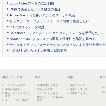
Lotus Notesデータの二次利用
DB内で実装したバッチ処理の遅延
ActiveDirectoryと各システムのユーザID統合
ビッグデータ・プラットフォームに簡単に接続したい
IoTにおけるデータ連携
Salesforceにリアルタイムにアクセスしてデータを活用したい
BRMSツールによるシステム開発で保守性と品質を高める
デジタルトランスフォーメーションとは？AIによる業務判断の自
【CMS】Webサイトの改善／課題解決
製品／サービス
事例
研修
サポ
カテゴリから探す
業種業態から探す
研修について
サ
方
課題から探す
課題から探す
研修コース一覧
製
製品／サービス名から
カテゴリから探す
受講者フォロー
探す
製品／サービス名から
メーカー名から探す
探す