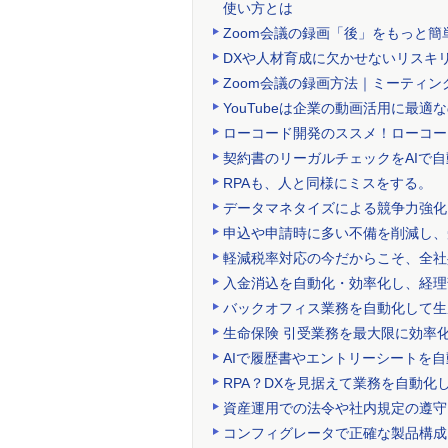
使い方とは
Zoom会議の録画「後」をもっと簡単
DXや人材育成に欠かせないリスキ
Zoom会議の録画方法｜ミーティ
YouTubeは企業の動画活用に最適
ローコード開発のススメ！ローコー
契約書のリーガルチェックをAIで
RPAも、人と同様にミスをする。
データマネタイズによる競争力強化
申込や申請時に多い不備を削減し、
軽減税率対応の今だからこそ、全社
入金消込を自動化・効率化し、経理
バックオフィス業務を自動化して生
生命保険 引受業務を最大限に効率化す
AIで履歴書やエントリーシートを
RPA？DXを見据えて業務を自動
資産運用での法令や社内規定の遵守
コンフィグレータで正確な製品構成