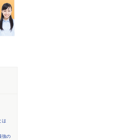
とは
最強の