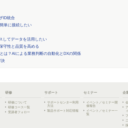
ーザID統合
簡単に接続したい
クセスしてデータを活用したい
で保守性と品質を高める
とは？AIによる業務判断の自動化とDXの関係
解決
研修
サポート
セミナー
企
研修について
サポートセンター利用
イベント／セミナー開
方法
催報告
研修コース一覧
製品サポート対応情報
イベント／セミナー一
受講者フォロー
覧
ら