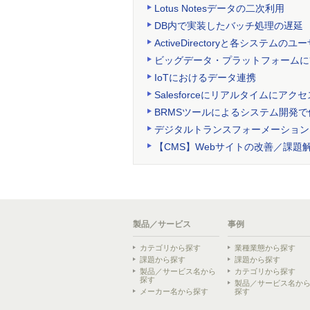
Lotus Notesデータの二次利用
DB内で実装したバッチ処理の遅延
ActiveDirectoryと各システムのユ
ビッグデータ・プラットフォームに
IoTにおけるデータ連携
Salesforceにリアルタイムにア
BRMSツールによるシステム開発
デジタルトランスフォーメーション
【CMS】Webサイトの改善／課題
製品／サービス
事例
カテゴリから探す
業種業態から探す
課題から探す
課題から探す
製品／サービス名から
カテゴリから探す
探す
製品／サービス名か
メーカー名から探す
探す