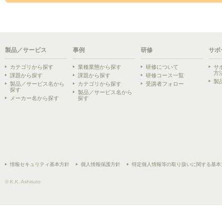
製品／サービス
事例
研修
サポ
カテゴリから探す
業種業態から探す
研修について
サ
方
課題から探す
課題から探す
研修コース一覧
製
製品／サービス名から
カテゴリから探す
受講者フォロー
探す
製品／サービス名から
メーカー名から探す
探す
情報セキュリティ基本方針
個人情報保護方針
特定個人情報等の取り扱いに関する基本
© K.K. Ashisuto