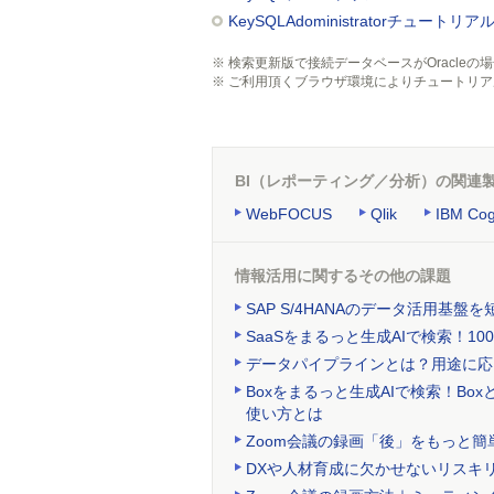
KeySQLAdoministratorチュートリア
※
検索更新版で接続データベースがOracle
※
ご利用頂くブラウザ環境によりチュートリア
BI（レポーティング／分析）の関連
WebFOCUS
Qlik
IBM Cog
情報活用に関するその他の課題
SAP S/4HANAのデータ活用基
SaaSをまるっと生成AIで検索！
データパイプラインとは？用途に応
Boxをまるっと生成AIで検索！Bo
使い方とは
Zoom会議の録画「後」をもっと簡単
DXや人材育成に欠かせないリスキ