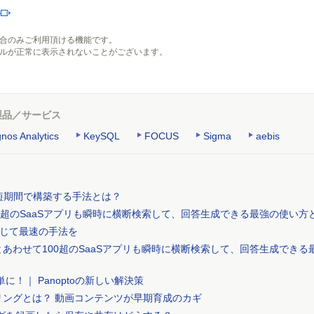
ル
の場合のみご利用頂ける機能です。
ルが正常に表示されないことがございます。
製品／サービス
nos Analytics
KeySQL
FOCUS
Sigma
aebis
盤を短期間で構築する手法とは？
100超のSaaSアプリも瞬時に横断検索して、回答生成できる最強の使い方
じて最速の手法を
xとあわせて100超のSaaSアプリも瞬時に横断検索して、回答生成できる
に！｜ Panoptoの新しい解決策
リングとは？ 動画コンテンツが早期育成のカギ