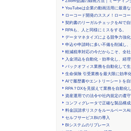
Zoom会議の録画方法｜ミーティ
YouTubeは企業の動画活用に最適
ローコード開発のススメ！ローコー
契約書のリーガルチェックをAIで
RPAも、人と同様にミスをする。
データマネタイズによる競争力強化
申込や申請時に多い不備を削減し、
軽減税率対応の今だからこそ、全社
入金消込を自動化・効率化し、経理
バックオフィス業務を自動化して生
生命保険 引受業務を最大限に効率化す
AIで履歴書やエントリーシートを
RPA？DXを見据えて業務を自動
資産運用での法令や社内規定の遵守
コンフィグレータで正確な製品構成
料金誤請求リスクをルールベースA
セルフサービスBIの導入
BIシステムのリプレース