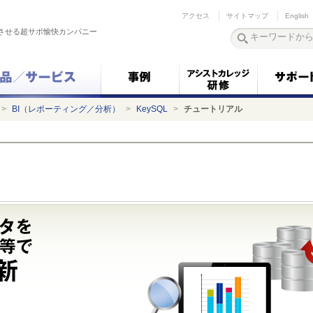
アクセス
サイトマップ
English
させる超サポ愉快カンパニー
>
BI（レポーティング／分析）
>
KeySQL
>
チュートリアル