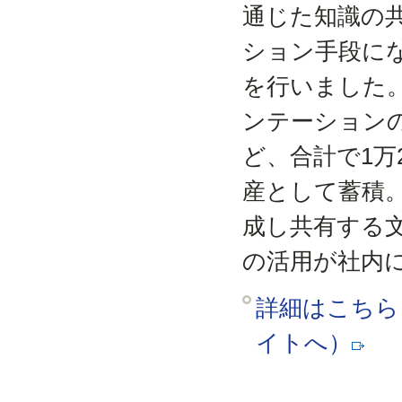
通じた知識の
ション手段にな
を行いました
ンテーション
ど、合計で1万
産として蓄積
成し共有する
の活用が社内
詳細はこちら（
イトへ）