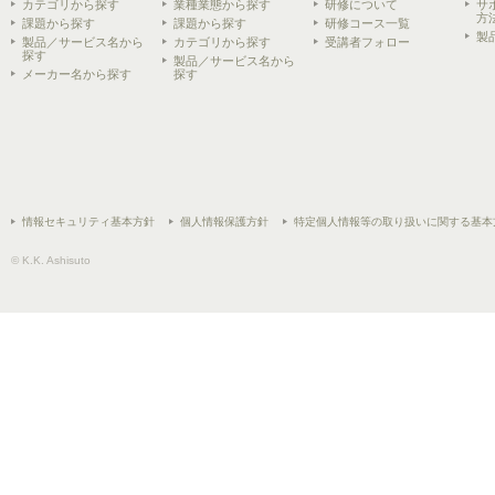
カテゴリから探す
業種業態から探す
研修について
サ
方
課題から探す
課題から探す
研修コース一覧
製
製品／サービス名から
カテゴリから探す
受講者フォロー
探す
製品／サービス名から
メーカー名から探す
探す
情報セキュリティ基本方針
個人情報保護方針
特定個人情報等の取り扱いに関する基本
© K.K. Ashisuto