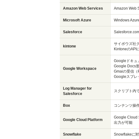
Amazon Web Services
Amazon W
Microsoft Azure
Windows 
Salesforce
Salesfor
サイボウズ社ク
kintone
Kintoneの
Googleド
Google Do
Google Workspace
Gmaiの受信（
Googleス
Log Manager for
スクリプト内で
Salesforce
Box
コンテンツ操
Google Cl
Google Cloud Platform
出力が可能
Snowflake
Snowflak