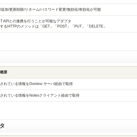
/追加/更新削除/リネーム/パスワード変更/無効化/有効化が可能
ST APIとの連携を行うことが可能なアダプタ
するHTTPのメソッドは「GET」「POST」「PUT」「DELETE」
概要
されている情報をDomino サーバ経由で取得
されている情報をNotesクライアント経由で取得
タ