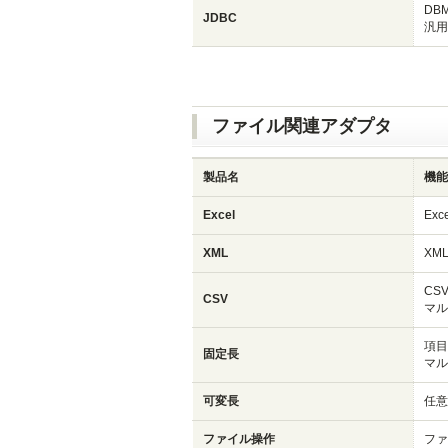
DB
JDBC
汎用J
ファイル関連アダプタ
製品名
機能
Excel
Ex
XML
XM
CS
CSV
マル
項目
固定長
マル
可変長
任意
ファイル操作
ファ