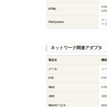
HT
HTML
HT
ディ
FileSystem
ファ
ネットワーク関連アダプタ
製品名
機能
メール
メー
FTP
FT
Web
HT
JMS
JM
Webサービス
We