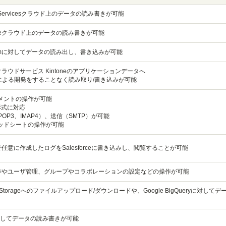
eb Servicesクラウド上のデータの読み書きが可能
Azureクラウド上のデータの読み書きが可能
ce.comに対してデータの読み出し、書き込みが可能
ラウドサービス Kintoneのアプリケーションデータへ
APIによる開発をすることなく読み取り/書き込みが可能
キュメントの操作が可能
cs形式に対応
POP3、IMAP4）、送信（SMTP）が可能
プレッドシートの操作が可能
任意に作成したログをSalesforceに書き込みし、閲覧することが可能
作やユーザ管理、グループやコラボレーションの設定などの操作が可能
oud Storageへのファイルアップロード/ダウンロードや、Google BigQueryに対して
eに対してデータの読み書きが可能