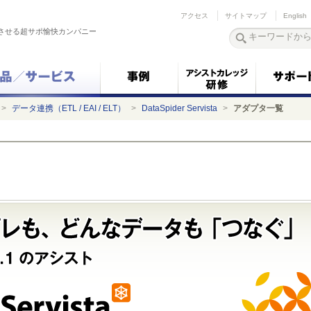
アクセス
サイトマップ
English
させる超サポ愉快カンパニー
>
データ連携（ETL / EAI / ELT）
>
DataSpider Servista
>
アダプタ一覧