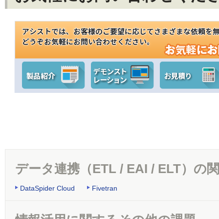
データ連携（ETL / EAI / ELT
DataSpider Cloud
Fivetran