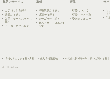
製品／サービス
事例
研修
サポ
カテゴリから探す
業種業態から探す
研修について
サ
方
課題から探す
課題から探す
研修コース一覧
製
製品／サービス名から
カテゴリから探す
受講者フォロー
探す
製品／サービス名から
メーカー名から探す
探す
情報セキュリティ基本方針
個人情報保護方針
特定個人情報等の取り扱いに関する基本
© K.K. Ashisuto