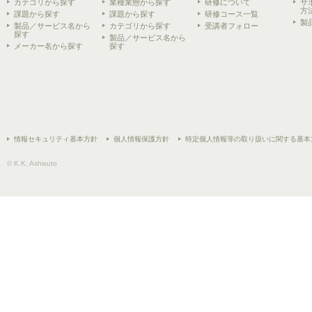
カテゴリから探す
業種業態から探す
研修について
サ
方
課題から探す
課題から探す
研修コース一覧
製
製品／サービス名から
カテゴリから探す
受講者フォロー
探す
製品／サービス名から
メーカー名から探す
探す
情報セキュリティ基本方針
個人情報保護方針
特定個人情報等の取り扱いに関する基本
© K.K. Ashisuto